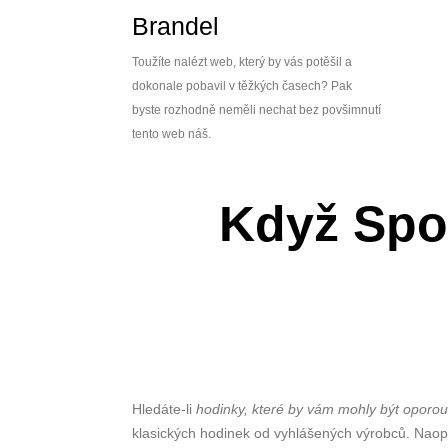
Skip
Brandel
to
content
Toužíte nalézt web, který by vás potěšil a
dokonale pobavil v těžkých časech? Pak
byste rozhodně neměli nechat bez povšimnutí
tento web náš.
Když Spo
Hledáte-li
hodinky, které by vám mohly být oporo
klasických hodinek od vyhlášených výrobců. Naopak 