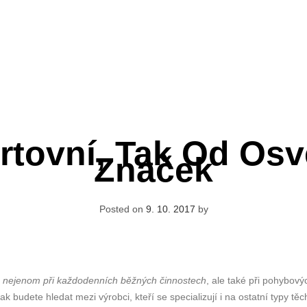
rtovní, Tak Od Os
Značek
Posted on
9. 10. 2017
by
u nejenom při každodenních běžných činnostech
, ale také při pohybový
budete hledat mezi výrobci, kteří se specializují i na ostatní typy těc