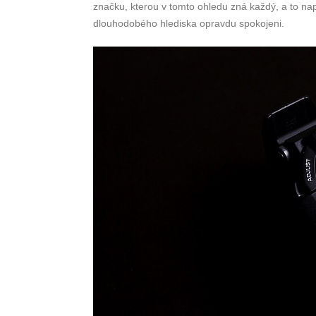
značku, kterou v tomto ohledu zná každý, a to na
dlouhodobého hlediska opravdu spokojeni.