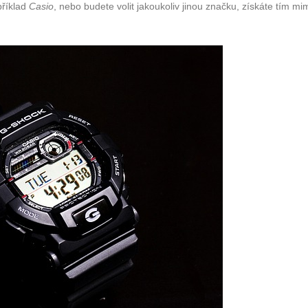
příklad
Casio
, nebo budete volit jakoukoliv jinou značku, získáte tím 