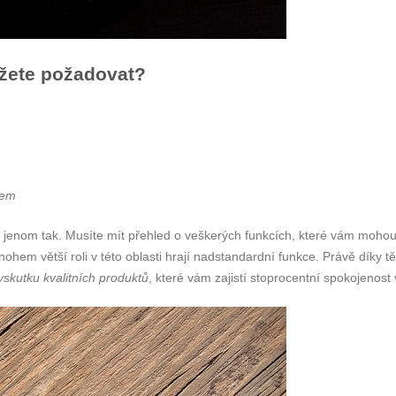
žete požadovat?
nem
ení jenom tak. Musíte mít přehled o veškerých funkcích, které vám moho
hem větší roli v této oblasti hrají nadstandardní funkce. Právě díky t
vskutku kvalitních produktů
, které vám zajistí stoprocentní spokojenos