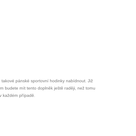
u takové
pánské sportovní hodinky
nabídnout. Již
ěm budete mít tento doplněk ještě raději, než tomu
t v každém případě.