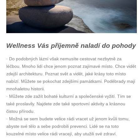
Wellness Vás příjemně naladí do pohody
· Do podobných lázní však nemusíte cestovat nezbytně za
léčbou. Mnoho lidí chce jenom poznat zajímavé místo. Chce vidět
zdejší architekturu. Poznat svět a vidět, jaké krásy toto místo
nabízí. Můžete se pokochat zdejšími památkami. Poděbrady mají
mnohaletou historii.
· Můžete zde zažít bohaté kulturní a společenské vyžití. Tím se
také proslavily. Najdete zde také sportovní aktivity a krásnou
čistou přírodu.
· Možná se sem budete velice rádi vracet už jenom kvůli tomu,
abyste své tělo a sebe podrobili prevenci. Lidé se na toto
kouzelné místo velice rádi vracejí, aby utužili své zdraví.