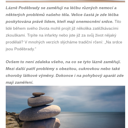
Lázně Poděbrady se zaměřují na léčbu různých nemocí a
některých problémů našeho těla. Velice častá je zde léčba
poskytována právě lidem, kteří mají onemocnění srdce.
Tito
lidé během svého života mohli projít již několika zatěžkávacími
zkouškami. Trpíte na infarkty nebo jste již za svůj život nějaký
prodělali? V mnohých verzích slýcháme tradiční rčení: „Na srdce
jsou Poděbrady.“
Ovšem to není zdaleka všeho, na co se tyto lázně zaměřují.
Mezi další patří problémy s obezitou, cukrovkou nebo také
choroby látkové výměny. Dokonce i na pohybový aparát zde
mají zaměření.