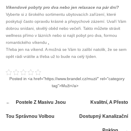
Víkendové pobyty pro dva nebo jen relaxace na pár dní?
Vyberte si z širokého sortimentu ubytovacích zařízení, které
poskytují často opravdu krásné a přepychové zázemí. Uvaří Vám
dobrou snídani, skvělý oběd nebo večeři. Takto můžete strávit
wellness přímo v lázních nebo si najít pobyt pro dva, formou
romantického víkendu
.
Třeba jen na víkend. A možná se Vám to zalíbí natolik, že se sem
opět rádi vrátíte a třeba už to bude na celý týden.
Posted in <a href="https://www.brandel.cz/muzi/" rel="category
tag">Muži</a>
Navigace
Postele Z Masivu Jsou
Kvalitní, A Přesto
pro
příspěvek
Tou Správnou Volbou
Dostupný Kanalizační
Poklop